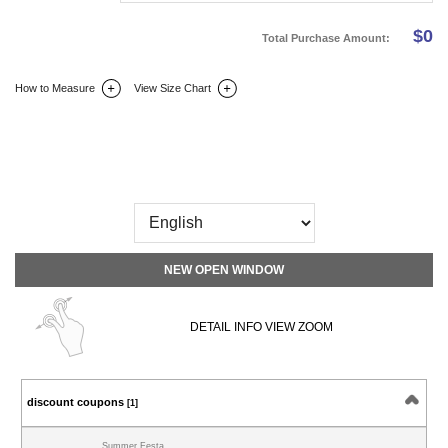
$
0
Total Purchase Amount:
How to Measure
View Size Chart
DETAIL INFO
SIZE
REVIEW
Q&A(0)
NEW OPEN WINDOW
DETAIL INFO VIEW ZOOM
discount coupons
[1]
Summer Festa