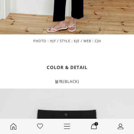
PHOTO : HJY / STYLE : KJE / WEB : CJH
COLOR & DETAIL
블랙(BLACK)
0