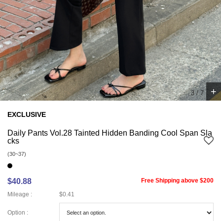
+
4
/
7
EXCLUSIVE
Daily Pants Vol.28 Tainted Hidden Banding Cool Span Sla
cks
(30~37)
$40.88
Free Shipping above $200
Mileage :
$0.41
Option :