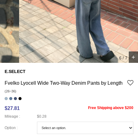
+
6
/
7
E.SELECT
Fvelko Lyocell Wide Two-Way Denim Pants by Length
(26~36)
$27.81
Free Shipping above $200
Mileage :
$0.28
Option :