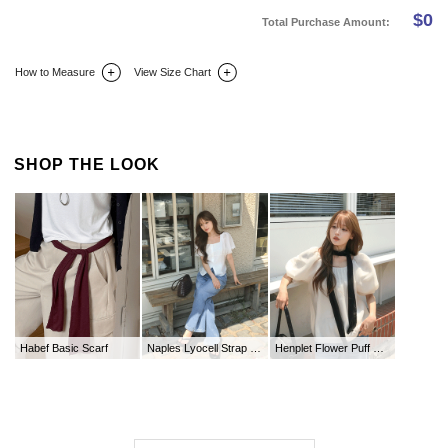
$
0
Total Purchase Amount:
How to Measure
View Size Chart
DETAIL INFO
SIZE
REVIEW
Q&A(0)
SHOP THE LOOK
Habef Basic Scarf
Naples Lyocell Strap Blouse
Henplet Flower Puff Shirring Blouse