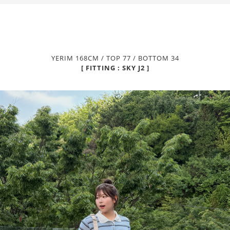
YERIM 168CM / TOP 77 / BOTTOM 34
[ FITTING : SKY J2 ]