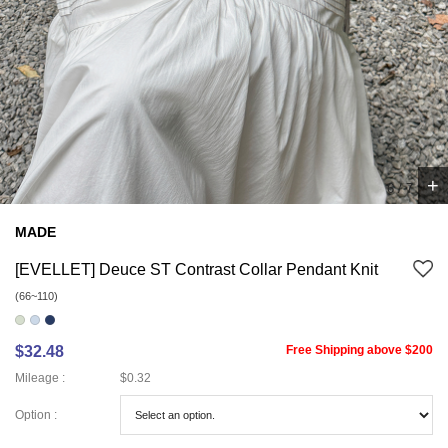
+
7
/
7
MADE
[EVELLET] Deuce ST Contrast Collar Pendant Knit
(66~110)
$32.48
Free Shipping above $200
Mileage :
$0.32
Option :