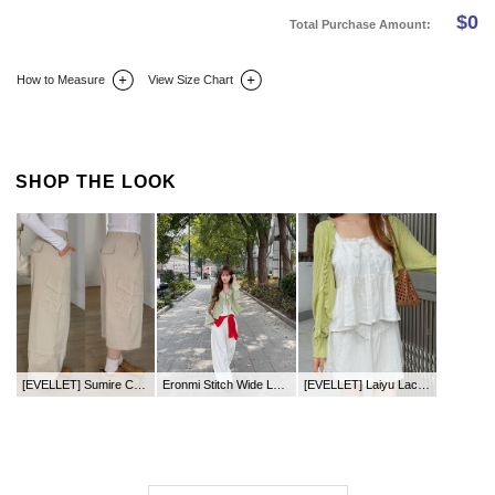
$
0
Total Purchase Amount:
How to Measure
View Size Chart
DETAIL INFO
SIZE
REVIEW
Q&A(0)
SHOP THE LOOK
[EVELLET] Sumire Cotton Cargo Multi-Fit Pants
Eronmi Stitch Wide Long Denim Pants
[EVELLET] Laiyu Lace Cotton Waistband Mini Pants Skirt