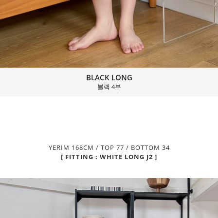
BLACK LONG
블랙 4부
YERIM 168CM / TOP 77 / BOTTOM 34
[ FITTING : WHITE LONG J2 ]