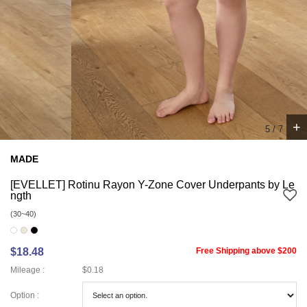
+
5
/
7
MADE
[EVELLET] Rotinu Rayon Y-Zone Cover Underpants by Le
ngth
(30~40)
$18.48
Free Shipping above $200
Mileage :
$0.18
Option :