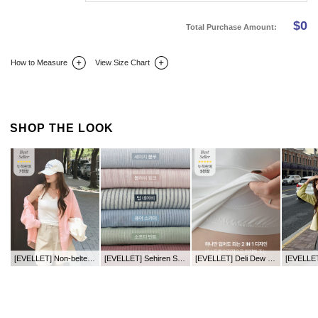
$
0
Total Purchase Amount:
How to Measure
View Size Chart
DETAIL INFO
SIZE
REVIEW
Q&A(0)
SHOP THE LOOK
[EVELLET] Non-belted Gauze Pocket Unbalance Long Shirt
[EVELLET] Sehiren ST Loose Fit Shirt
[EVELLET] Deli Dew Cool Inner Cap Nashi