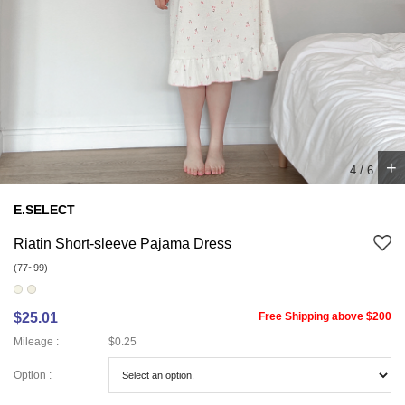
+
5
/
6
E.SELECT
Riatin Short-sleeve Pajama Dress
(77~99)
$25.01
Free Shipping above $200
Mileage :
$0.25
Option :