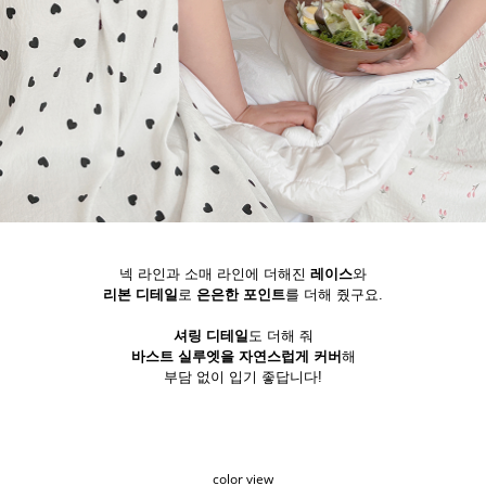
넥 라인과 소매 라인에 더해진
레이스
와
리본 디테일
로
은은한 포인트
를 더해 줬구요.
셔링 디테일
도 더해 줘
바스트 실루엣을 자연스럽게 커버
해
부담 없이 입기 좋답니다!
color view