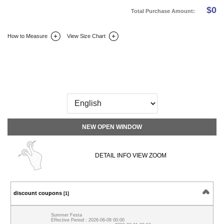
$
0
Total Purchase Amount:
How to Measure
View Size Chart
DETAIL INFO
SIZE
REVIEW
Q&A(0)
NEW OPEN WINDOW
DETAIL INFO VIEW ZOOM
discount coupons
[1]
Summer Festa
Effective Period : 2026-06-08 00:00