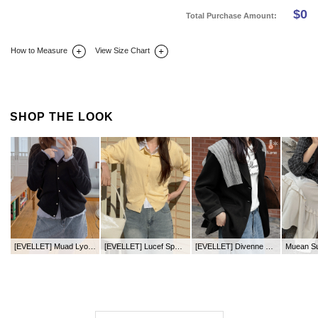
$
0
Total Purchase Amount:
How to Measure
View Size Chart
DETAIL INFO
SIZE
REVIEW
Q&A(0)
SHOP THE LOOK
[EVELLET] Muad Lyocell Layered Slim Fit Wave T-shirt
[EVELLET] Lucef Span Slim Fit Semi-Crop Shirt
[EVELLET] Divenne Herringbone Quilting Single Jacket