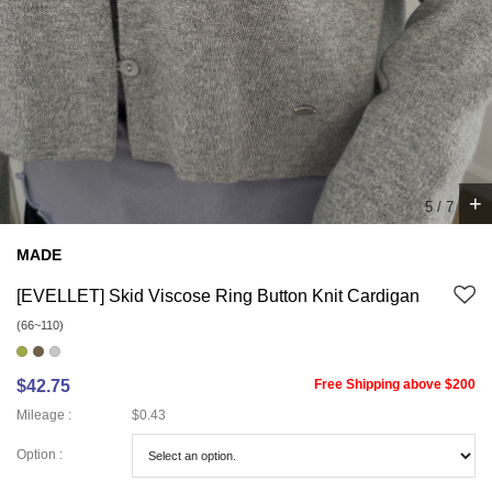
+
6
/
7
MADE
[EVELLET] Skid Viscose Ring Button Knit Cardigan
(66~110)
$42.75
Free Shipping above $200
Mileage :
$0.43
Option :