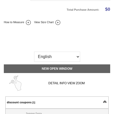
$
0
Total Purchase Amount:
How to Measure
View Size Chart
DETAIL INFO
SIZE
REVIEW
Q&A(0)
NEW OPEN WINDOW
DETAIL INFO VIEW ZOOM
discount coupons
[1]
Summer Festa