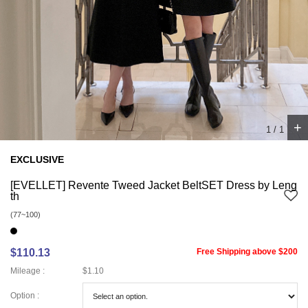
+
1
/
1
EXCLUSIVE
[EVELLET] Revente Tweed Jacket BeltSET Dress by Leng
th
(77~100)
$110.13
Free Shipping above $200
Mileage :
$1.10
Option :