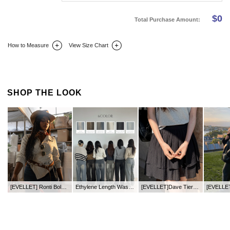
$
0
Total Purchase Amount:
How to Measure
View Size Chart
DETAIL INFO
SIZE
REVIEW
Q&A(0)
SHOP THE LOOK
[EVELLET] Ronti Bold Square Belt
Ethylene Length Washing Wide Denim Pants
[EVELLET]Dave Tiered Pants Skirt