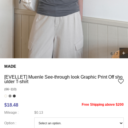
+
7
/
7
MADE
[EVELLET] Muenle See-through look Graphic Print Off sho
ulder T-shirt
(66~110)
$18.48
Free Shipping above $200
Mileage :
$0.13
Option :