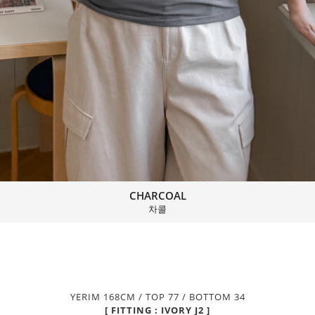
CHARCOAL
차콜
YERIM 168CM / TOP 77 / BOTTOM 34
[ FITTING : IVORY J2 ]