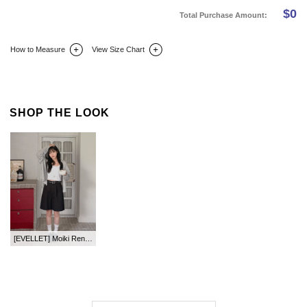
$
0
Total Purchase Amount:
How to Measure
View Size Chart
DETAIL INFO
SIZE
REVIEW
Q&A(0)
SHOP THE LOOK
[EVELLET] Moiki Rendybone BeltSET Cotton 4.Pedal pushersPants