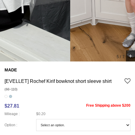
+
5
/
7
MADE
[EVELLET] Rochef Kirif bowknot short sleeve shirt
(66~110)
$27.81
Free Shipping above $200
Mileage :
$0.20
Option :