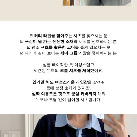
☑️
허리 라인을 잡아주는 셔츠
를 찾으시는 분
☑️
구김이 덜 가는 쫀쫀한 소재
의 셔츠를 선호하시는 분
☑️ 평소
셔츠를 활용한 코디
를 즐겨 입으시는 분
☑️ 다리가 길어 보이는
세미 크롭 기장
을 좋아하시는 분
심플 베이직한 듯 여성스럽고
세련된 무드의
크롭 셔츠를 제작
했어요.
입기만 해도 여성스러운 라인감
을 살려줘
몸매 보정 효과가 있지만,
살짝 여유로운 핏으로 군살 커버까지
해줘
누구나 부담 없이 입어질 셔츠랍니다!