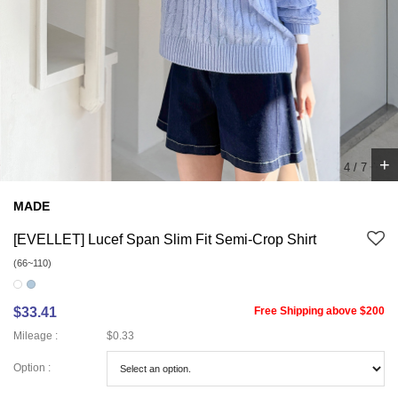
+
5
/
7
MADE
[EVELLET] Lucef Span Slim Fit Semi-Crop Shirt
(66~110)
$33.41
Free Shipping above $200
Mileage :
$0.33
Option :