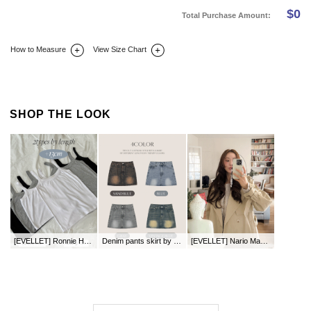
$
0
Total Purchase Amount:
How to Measure
View Size Chart
DETAIL INFO
SIZE
REVIEW
Q&A(0)
SHOP THE LOOK
[EVELLET] Ronnie Hell rayon length String Sleeveless
Denim pants skirt by length
[EVELLET] Nario Maxi Trench Coat