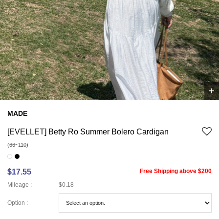
+
4
/
7
MADE
[EVELLET] Betty Ro Summer Bolero Cardigan
(66~110)
$17.55
Free Shipping above $200
Mileage :
$0.18
Option :