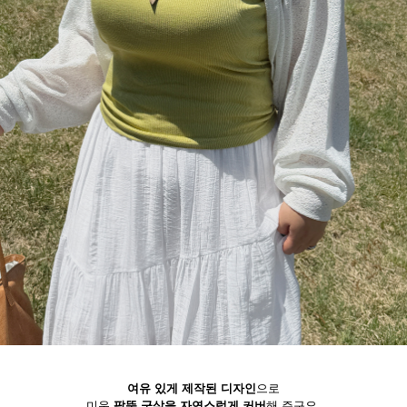
여유 있게 제작된 디자인
으로
미운
팔뚝 군살을 자연스럽게 커버
해 주구요.