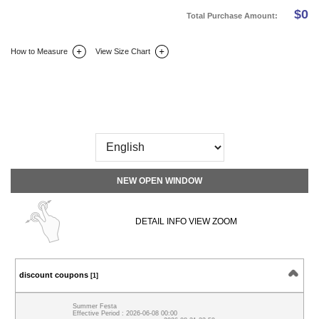
$
0
Total Purchase Amount:
How to Measure
View Size Chart
DETAIL INFO
SIZE
REVIEW
Q&A(0)
NEW OPEN WINDOW
DETAIL INFO VIEW ZOOM
discount coupons
[1]
Summer Festa
Effective Period : 2026-06-08 00:00