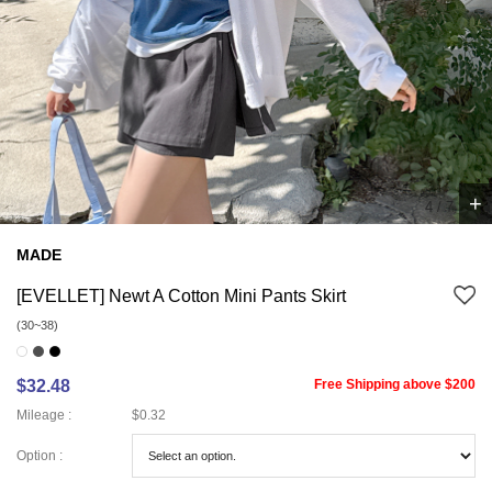
+
5
/
7
MADE
[EVELLET] Newt A Cotton Mini Pants Skirt
(30~38)
$32.48
Free Shipping above $200
Mileage :
$0.32
Option :