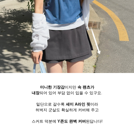
미니한 기장감
이지만
속 팬츠가
내장
되어 있어 부담 없이 입을 수 있구요.
밑단으로 갈수록
세미 A라인 핏
이라
허벅지 군살도 확실하게 커버해 주고
스커트 덕분에
Y존도 완벽 커버
된답니다!