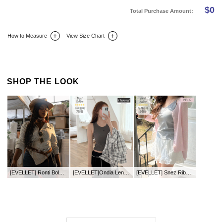
$
0
Total Purchase Amount:
How to Measure
View Size Chart
DETAIL INFO
SIZE
REVIEW
Q&A(0)
SHOP THE LOOK
[EVELLET] Ronti Bold Square Belt
[EVELLET]Ondia Length Ribbed Embroidery Sleeveless
[EVELLET] Snez Ribbed Round neck Knit Cardigan