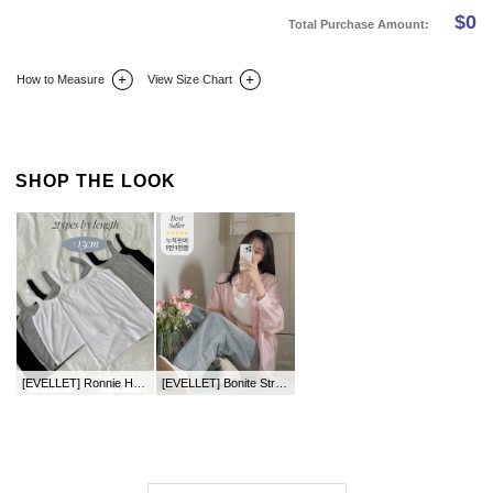
$
0
Total Purchase Amount:
How to Measure
View Size Chart
DETAIL INFO
SIZE
REVIEW
Q&A(0)
SHOP THE LOOK
[EVELLET] Ronnie Hell rayon length String Sleeveless
[EVELLET] Bonite Stripe loose fit Shirt