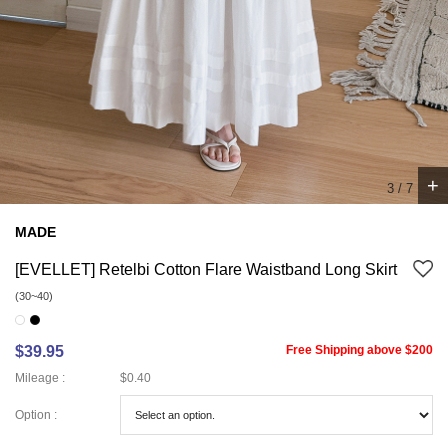
+
4
/
7
MADE
[EVELLET] Retelbi Cotton Flare Waistband Long Skirt
(30~40)
$39.95
Free Shipping above $200
Mileage :
$0.40
Option :