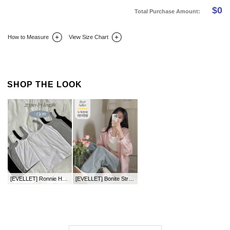
$
0
Total Purchase Amount:
How to Measure
View Size Chart
DETAIL INFO
SIZE
REVIEW
Q&A(0)
SHOP THE LOOK
[EVELLET] Ronnie Hell rayon length String Sleeveless
[EVELLET] Bonite Stripe loose fit Shirt