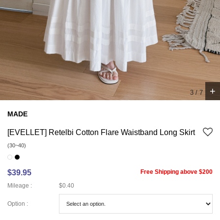
+
4
/
7
MADE
[EVELLET] Retelbi Cotton Flare Waistband Long Skirt
(30~40)
$39.95
Free Shipping above $200
Mileage :
$0.40
Option :