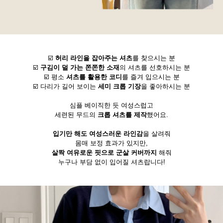
☑️
허리 라인을 잡아주는 셔츠
를 찾으시는 분
☑️
구김이 덜 가는 쫀쫀한 소재
의 셔츠를 선호하시는 분
☑️ 평소
셔츠를 활용한 코디
를 즐겨 입으시는 분
☑️ 다리가 길어 보이는
세미 크롭 기장
을 좋아하시는 분
심플 베이직한 듯 여성스럽고
세련된 무드의
크롭 셔츠를 제작
했어요.
입기만 해도 여성스러운 라인감
을 살려줘
몸매 보정 효과가 있지만,
살짝 여유로운 핏으로 군살 커버까지
해줘
누구나 부담 없이 입어질 셔츠랍니다!