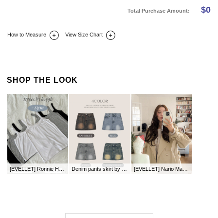
$
0
Total Purchase Amount:
How to Measure
View Size Chart
DETAIL INFO
SIZE
REVIEW
Q&A(0)
SHOP THE LOOK
[EVELLET] Ronnie Hell rayon length String Sleeveless
Denim pants skirt by length
[EVELLET] Nario Maxi Trench Coat