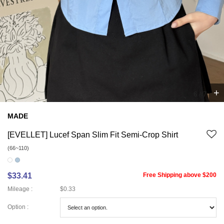
+
7
/
7
MADE
[EVELLET] Lucef Span Slim Fit Semi-Crop Shirt
(66~110)
$33.41
Free Shipping above $200
Mileage :
$0.33
Option :